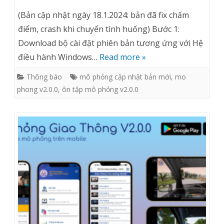
Link
(Bản cập nhật ngày 18.1.2024: bản đã fix chấm
download
điểm, crash khi chuyển tình huống) Bước 1:
Download bộ cài đặt phiên bản tương ứng với Hệ
bộ
điều hành Windows…
Read more »
cài
Thông báo
mô phỏng cập nhật bản mới
,
mo
đặt
phong v2.0.0
,
ôn tập mô phỏng v2.0.0
phần
mềm
ÔN
TẬP
MÔ
PHỎNG
phiên
bản