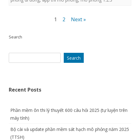
huống
Posts
mô
1
2
Next »
pagination
phỏng
Search
giao
thông
Search
(thi
GPLX)
trên
Recent Posts
iOS
và
Phần mềm ôn thi lý thuyết 600 câu hỏi 2025 (tự luyện trên
Android
máy tính)
Bộ cài và update phần mềm sát hạch mô phỏng năm 2025
(TTSH)