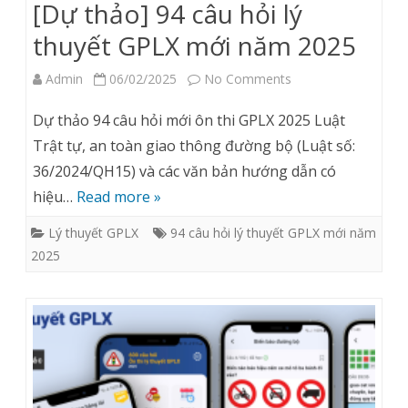
[Dự thảo] 94 câu hỏi lý
thuyết GPLX mới năm 2025
on
Admin
06/02/2025
No Comments
[Dự
Dự thảo 94 câu hỏi mới ôn thi GPLX 2025 Luật
thảo]
Trật tự, an toàn giao thông đường bộ (Luật số:
36/2024/QH15) và các văn bản hướng dẫn có
94
hiệu…
Read more »
câu
Lý thuyết GPLX
94 câu hỏi lý thuyết GPLX mới năm
hỏi
2025
lý
thuyết
GPLX
mới
năm