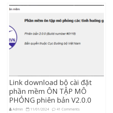
VÀ
SÁT
HẠCH
MÔ
PHỎNG
V2.0.0
(dành
cho
TTSH
Link download bộ cài đặt
GPLX)
phần mềm ÔN TẬP MÔ
PHỎNG phiên bản V2.0.0
on
Admin
11/01/2024
41 Comments