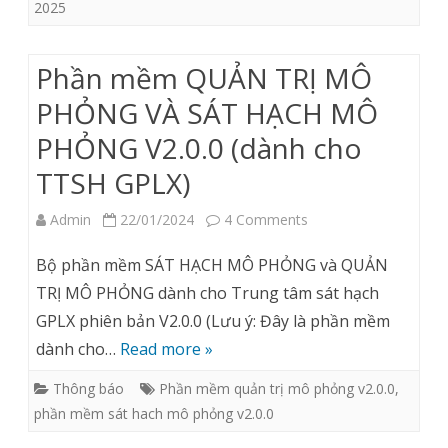
2025
lý
thuyết
Phần mềm QUẢN TRỊ MÔ
GPLX
PHỎNG VÀ SÁT HẠCH MÔ
năm
PHỎNG V2.0.0 (dành cho
2025
TTSH GPLX)
on
Admin
22/01/2024
4 Comments
Phần
Bộ phần mềm SÁT HẠCH MÔ PHỎNG và QUẢN
mềm
TRỊ MÔ PHỎNG dành cho Trung tâm sát hạch
GPLX phiên bản V2.0.0 (Lưu ý: Đây là phần mềm
QUẢN
dành cho…
Read more »
TRỊ
Thông báo
Phần mềm quản trị mô phỏng v2.0.0
,
MÔ
phần mềm sát hach mô phỏng v2.0.0
PHỎNG