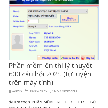
Phần mềm ôn thi lý thuyết
600 câu hỏi 2025 (tự luyện
trên máy tính)
on
Admin
30/05/2025
No Comments
Phần
đã lựa chọn. PHẦN MỀM ÔN THI LÝ THUYẾT BỘ
mềm