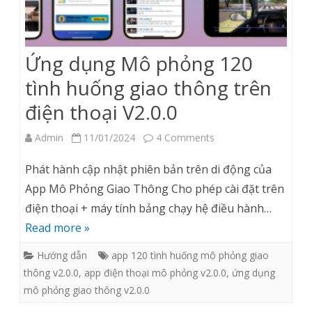
V2.0.0
Ứng dụng Mô phỏng 120
tình huống giao thông trên
điện thoại V2.0.0
on
Admin
11/01/2024
4 Comments
Ứng
Phát hành cập nhật phiên bản trên di động của
dụng
App Mô Phỏng Giao Thông Cho phép cài đặt trên
điện thoại + máy tính bảng chạy hệ điều hành…
Mô
Read more »
phỏng
Hướng dẫn
app 120 tình huống mô phỏng giao
120
thông v2.0.0
,
app điện thoại mô phỏng v2.0.0
,
ứng dụng
tình
mô phỏng giao thông v2.0.0
huống