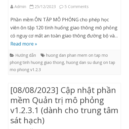
on
Admin
25/12/2023
5 Comments
Hướng
Phần mềm ÔN TẬP MÔ PHỎNG cho phép học
dẫn
viên ôn tập 120 tình huống giao thông mô phỏng
có nguy cơ mất an toàn giao thông đường bộ và…
sử
Read more »
dụng
Hướng dẫn
huong dan phan mem on tap mo
phần
phong tinh huong giao thong
,
huong dan su dung on tap
mềm
mo phong v1.2.3
ÔN
TẬP
[08/08/2023] Cập nhật phần
MÔ
mềm Quản trị mô phỏng
PHỎNG
v1.2.3.1 (dành cho trung tâm
CÁC
sát hạch)
TÌNH