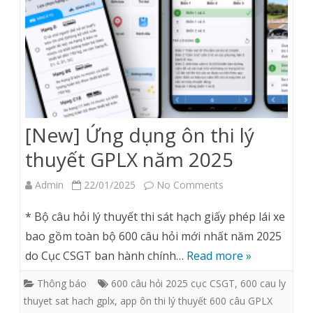
2025
[New] Ứng dụng ôn thi lý
thuyết GPLX năm 2025
on
Admin
22/01/2025
No Comments
[New]
* Bộ câu hỏi lý thuyết thi sát hạch giấy phép lái xe
Ứng
bao gồm toàn bộ 600 câu hỏi mới nhất năm 2025
do Cục CSGT ban hành chính…
Read more »
dụng
ôn
Thông báo
600 câu hỏi 2025 cục CSGT
,
600 cau ly
thuyet sat hach gplx
,
app ôn thi lý thuyết 600 câu GPLX
thi