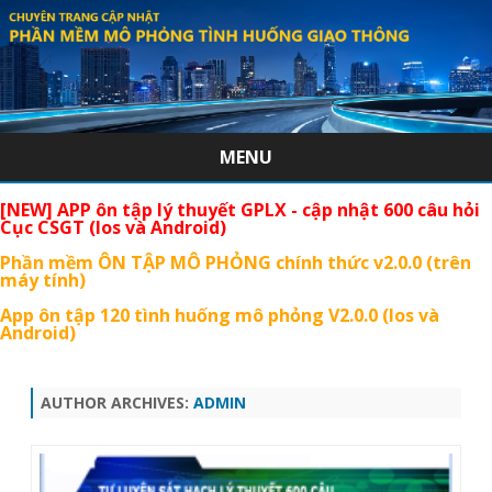
MENU
Skip
[NEW] APP ôn tập lý thuyết GPLX - cập nhật 600 câu hỏi
to
Cục CSGT (Ios và Android)
content
Phần mềm ÔN TẬP MÔ PHỎNG chính thức v2.0.0 (trên
máy tính)
App ôn tập 120 tình huống mô phỏng V2.0.0 (Ios và
Android)
AUTHOR ARCHIVES:
ADMIN