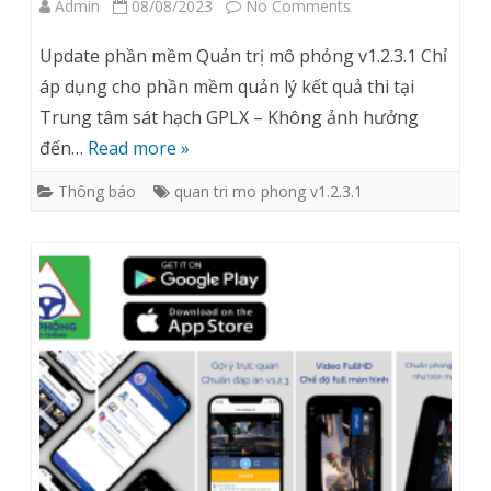
on
Admin
08/08/2023
No Comments
HUỐNG
[08/08/2023]
Update phần mềm Quản trị mô phỏng v1.2.3.1 Chỉ
GIAO
Cập
áp dụng cho phần mềm quản lý kết quả thi tại
THÔNG
Trung tâm sát hạch GPLX – Không ảnh hưởng
nhật
đến…
Read more »
V1.2.3
phần
Thông báo
quan tri mo phong v1.2.3.1
mềm
Quản
trị
mô
phỏng
v1.2.3.1
(dành
cho