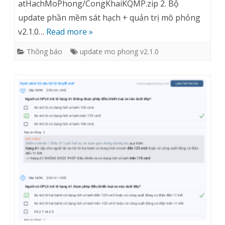
atHachMoPhong/CongKhaiKQMP.zip 2. Bộ
tính)
update
update phần mềm sát hạch + quản trị mô phỏng
phần
v2.1.0…
Read more »
mềm
Thông báo
update mo phong v2.1.0
sát
hạch
mô
phỏng
năm
2025
(TTSH)