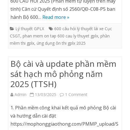
600 CÂU HỎI 2025 (Phần mềm tự luyện trên máy
tính) Căn cứ Quyết định số 2560/QĐ-C08-P5 ban
ôn
hành Bộ 600…
Read more »
thi
Lý thuyết GPLX
600 câu hỏi lý thuyết lái xe Cục
lý
CSGT
,
phan mem on tap 600 cau ly thuyet gplx
,
phần
thuyết
mềm thi gplx
,
ứng dụng ôn thi gplx 2025
600
câu
Bộ cài và update phần mềm
hỏi
sát hạch mô phỏng năm
2025
2025 (TTSH)
(tự
on
Admin
13/03/2025
1 Comment
luyện
Bộ
1. Phần mềm công khai kết quả mô phỏng Bộ cài
trên
cài
và hướng dẫn cài đặt
máy
https://mophonggiaothong.com/PMMP_upload/S
và