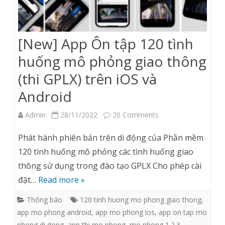
trung
tâm
[New] App Ôn tập 120 tình
sát
huống mô phỏng giao thông
hạch)
(thi GPLX) trên iOS và
Android
on
Admin
28/11/2022
20 Comments
[New]
Phát hành phiên bản trên di động của Phần mềm
App
120 tình huống mô phỏng các tình huống giao
thông sử dụng trong đào tạo GPLX Cho phép cài
Ôn
đặt…
Read more »
tập
Thông báo
120 tinh huong mo phong giao thong
,
120
app mo phong android
,
app mo phong ios
,
app on tap mo
tình
phong di dong
,
app thi mo phong
,
mo phong 1.2.3