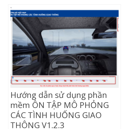
giao
thông
trên
điện
thoại
V2.0.0
Hướng dẫn sử dụng phần
mềm ÔN TẬP MÔ PHỎNG
CÁC TÌNH HUỐNG GIAO
THÔNG V1.2.3