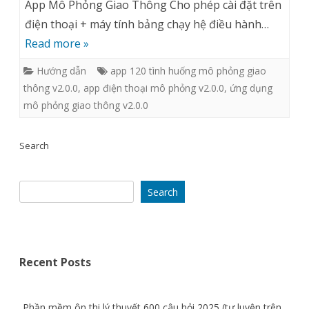
dụng
App Mô Phỏng Giao Thông Cho phép cài đặt trên
điện thoại + máy tính bảng chạy hệ điều hành…
Mô
Read more »
phỏng
Hướng dẫn
app 120 tình huống mô phỏng giao
120
thông v2.0.0
,
app điện thoại mô phỏng v2.0.0
,
ứng dụng
tình
mô phỏng giao thông v2.0.0
huống
Search
giao
thông
Search
trên
điện
thoại
Recent Posts
V2.0.0
Phần mềm ôn thi lý thuyết 600 câu hỏi 2025 (tự luyện trên