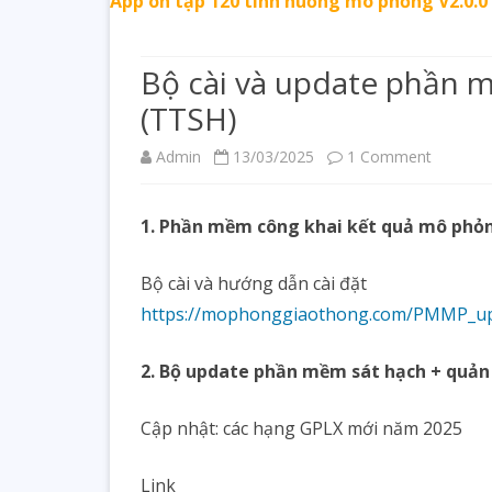
App ôn tập 120 tình huống mô phỏng V2.0.0 
Bộ cài và update phần
(TTSH)
on
Admin
13/03/2025
1 Comment
Bộ
1. Phần mềm công khai kết quả mô phỏ
cài
và
Bộ cài và hướng dẫn cài đặt
update
https://mophonggiaothong.com/PMMP_u
phần
2. Bộ update phần mềm sát hạch + quản 
mềm
sát
Cập nhật: các hạng GPLX mới năm 2025
hạch
Link