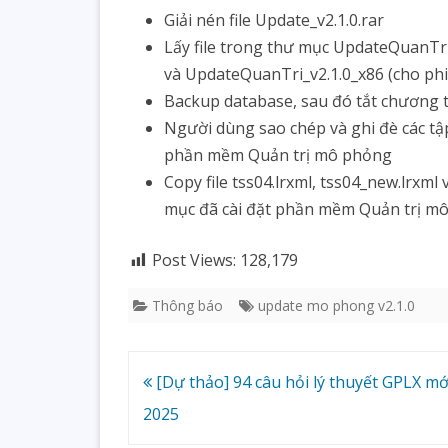
Giải nén file Update_v2.1.0.rar
Lấy file trong thư mục UpdateQuanTri
và UpdateQuanTri_v2.1.0_x86 (cho phi
Backup database, sau đó tắt chương 
Người dùng sao chép và ghi đè các tập
phần mềm Quản trị mô phỏng
Copy file tss04.lrxml, tss04_new.lrxml
mục đã cài đặt phần mềm Quản trị m
Post Views:
128,179
Thông báo
update mo phong v2.1.0
Post
[Dự thảo] 94 câu hỏi lý thuyết GPLX m
navigation
2025