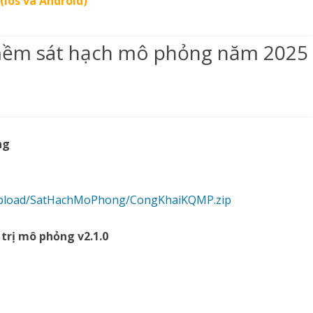
(Ios và Android)
 mềm sát hạch mô phỏng năm 2025
ng
pload/SatHachMoPhong/CongKhaiKQMP.zip
trị mô phỏng v2.1.0