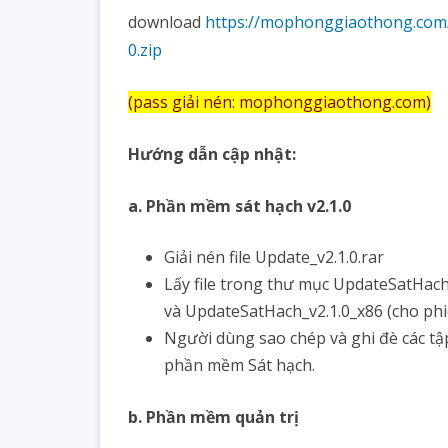
mô
download
https://mophonggiaothong.co
phỏng
0.zip
năm
(pass giải nén: mophonggiaothong.com)
2025
(TTSH)
Hướng dẫn cập nhật:
a. Phần mềm sát hạch v2.1.0
Giải nén file Update_v2.1.0.rar
Lấy file trong thư mục UpdateSatHach
và UpdateSatHach_v2.1.0_x86 (cho phi
Người dùng sao chép và ghi đè các tập
phần mềm Sát hạch.
b. Phần mềm quản trị