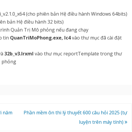
_v2.1.0_x64 (cho phiên bản Hệ điều hành Windows 64bits)
ên bản Hệ điều hành 32 bits)
trình Quản Trị Mô phỏng nếu đang chạy
 tin
QuanTriMoPhong.exe, lc4
vào thư mục đã cài đặt
 và
32b_v3.lrxml
vào thư mục reportTemplate trong thư
ô phỏng
ới năm
Phần mềm ôn thi lý thuyết 600 câu hỏi 2025 (tự
luyện trên máy tính)