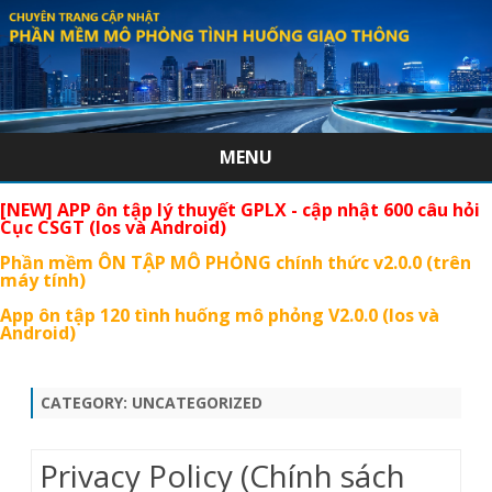
MENU
Skip
[NEW] APP ôn tập lý thuyết GPLX - cập nhật 600 câu hỏi
to
Cục CSGT (Ios và Android)
content
Phần mềm ÔN TẬP MÔ PHỎNG chính thức v2.0.0 (trên
máy tính)
App ôn tập 120 tình huống mô phỏng V2.0.0 (Ios và
Android)
CATEGORY:
UNCATEGORIZED
Privacy Policy (Chính sách