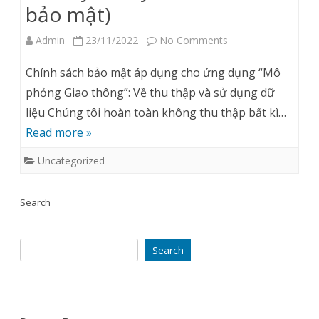
bảo mật)
on
Admin
23/11/2022
No Comments
Privacy
Chính sách bảo mật áp dụng cho ứng dụng “Mô
Policy
phỏng Giao thông”: Về thu thập và sử dụng dữ
liệu Chúng tôi hoàn toàn không thu thập bất kì…
(Chính
Read more »
sách
Uncategorized
bảo
mật)
Search
Search