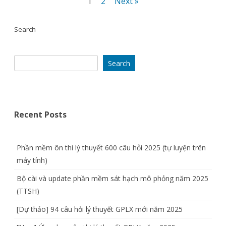
Posts
1
2
Next »
pagination
phỏng
Search
giao
thông
Search
(thi
GPLX)
trên
Recent Posts
iOS
và
Phần mềm ôn thi lý thuyết 600 câu hỏi 2025 (tự luyện trên
Android
máy tính)
Bộ cài và update phần mềm sát hạch mô phỏng năm 2025
(TTSH)
[Dự thảo] 94 câu hỏi lý thuyết GPLX mới năm 2025