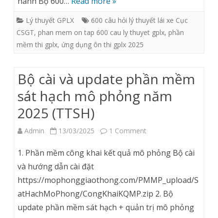
hành Bộ 600…
Read more »
thi
Lý thuyết GPLX
600 câu hỏi lý thuyết lái xe Cục
lý
CSGT
,
phan mem on tap 600 cau ly thuyet gplx
,
phần
thuyết
mềm thi gplx
,
ứng dụng ôn thi gplx 2025
600
câu
Bộ cài và update phần mềm
hỏi
sát hạch mô phỏng năm
2025
2025 (TTSH)
(tự
on
Admin
13/03/2025
1 Comment
luyện
Bộ
1. Phần mềm công khai kết quả mô phỏng Bộ cài
trên
cài
và hướng dẫn cài đặt
máy
https://mophonggiaothong.com/PMMP_upload/S
và
atHachMoPhong/CongKhaiKQMP.zip 2. Bộ
tính)
update
update phần mềm sát hạch + quản trị mô phỏng
phần