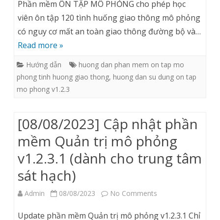
Phần mềm ÔN TẬP MÔ PHỎNG cho phép học
dẫn
viên ôn tập 120 tình huống giao thông mô phỏng
có nguy cơ mất an toàn giao thông đường bộ và…
sử
Read more »
dụng
Hướng dẫn
huong dan phan mem on tap mo
phần
phong tinh huong giao thong
,
huong dan su dung on tap
mềm
mo phong v1.2.3
ÔN
TẬP
[08/08/2023] Cập nhật phần
MÔ
mềm Quản trị mô phỏng
PHỎNG
v1.2.3.1 (dành cho trung tâm
CÁC
sát hạch)
TÌNH
on
Admin
08/08/2023
No Comments
HUỐNG
[08/08/2023]
Update phần mềm Quản trị mô phỏng v1.2.3.1 Chỉ