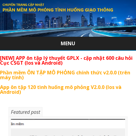
MENU
Skip
[NEW] APP ôn tập lý thuyết GPLX - cập nhật 600 câu hỏi
to
Cục CSGT (Ios và Android)
content
Phần mềm ÔN TẬP MÔ PHỎNG chính thức v2.0.0 (trên
máy tính)
App ôn tập 120 tình huống mô phỏng V2.0.0 (Ios và
Android)
Featured post