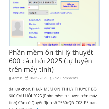
Phần mềm ôn thi lý thuyết
600 câu hỏi 2025 (tự luyện
trên máy tính)
on
Admin
30/05/2025
No Comments
Phần
đã lựa chọn. PHẦN MỀM ÔN THI LÝ THUYẾT BỘ
mềm
600 CÂU HỎI 2025 (Phần mềm tự luyện trên máy
tính) Căn cứ Quyết định số 2560/QĐ-C08-P5 ban
ôn