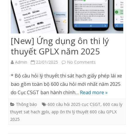
[New] Ứng dụng ôn thi lý
thuyết GPLX năm 2025
on
Admin
22/01/2025
No Comments
[New]
* Bộ câu hỏi lý thuyết thi sát hạch giấy phép lái xe
Ứng
bao gồm toàn bộ 600 câu hỏi mới nhất năm 2025
do Cục CSGT ban hành chính…
Read more »
dụng
ôn
Thông báo
600 câu hỏi 2025 cục CSGT
,
600 cau ly
thuyet sat hach gplx
,
app ôn thi lý thuyết 600 câu GPLX
thi
2025
lý