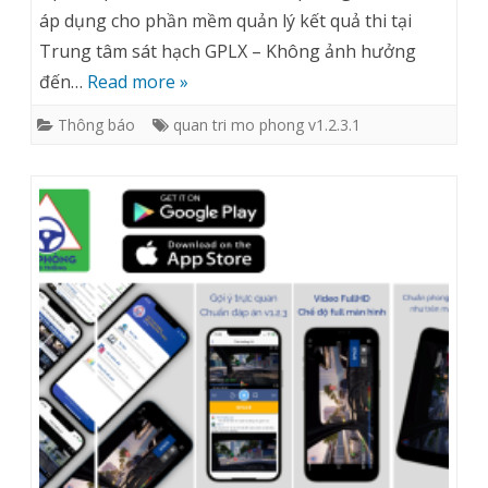
GIAO
Cập
áp dụng cho phần mềm quản lý kết quả thi tại
THÔNG
Trung tâm sát hạch GPLX – Không ảnh hưởng
nhật
đến…
Read more »
V1.2.3
phần
Thông báo
quan tri mo phong v1.2.3.1
mềm
Quản
trị
mô
phỏng
v1.2.3.1
(dành
cho
trung
tâm