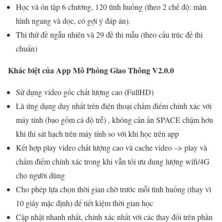
Học và ôn tập 6 chương, 120 tình huống (theo 2 chế độ: màn
hình ngang và dọc, có gợi ý đáp án).
Thi thử đề ngẫu nhiên và 29 đề thi mẫu (theo cấu trúc đề thi
chuẩn)
Khác biệt của App Mô Phỏng Giao Thông V2.0.0
Sử dụng video gốc chất lượng cao (FullHD)
Là ứng dụng duy nhất trên điện thoại chấm điểm chính xác với
máy tính (bao gồm cả độ trễ) , không cần ấn SPACE chậm hơn
khi thi sát hạch trên máy tính so với khi học trên app
Kết hợp play video chất lượng cao và cache video –> play và
chấm điểm chính xác trong khi vẫn tối ưu dung lượng wifi/4G
cho người dùng
Cho phép lựa chọn thời gian chờ trước mỗi tình huống (thay vì
10 giây mặc định) để tiết kiệm thời gian học
Cập nhật nhanh nhất, chính xác nhất với các thay đổi trên phần