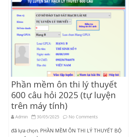
Phần mềm ôn thi lý thuyết
600 câu hỏi 2025 (tự luyện
trên máy tính)
on
Admin
30/05/2025
No Comments
Phần
đã lựa chọn. PHẦN MỀM ÔN THI LÝ THUYẾT BỘ