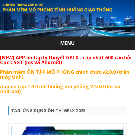
MENU
Skip
[NEW] APP ôn tập lý thuyết GPLX - cập nhật 600 câu hỏi
to
Cục CSGT (Ios và Android)
content
Phần mềm ÔN TẬP MÔ PHỎNG chính thức v2.0.0 (trên
máy tính)
App ôn tập 120 tình huống mô phỏng V2.0.0 (Ios và
Android)
TAG:
ỨNG DỤNG ÔN THI GPLX 2025