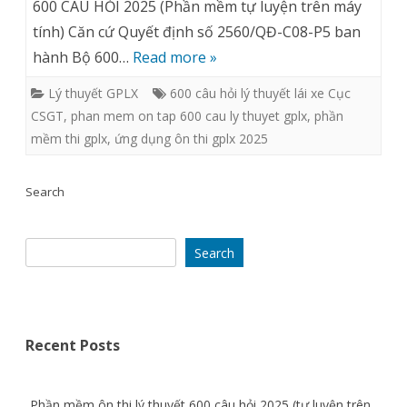
mềm
600 CÂU HỎI 2025 (Phần mềm tự luyện trên máy
tính) Căn cứ Quyết định số 2560/QĐ-C08-P5 ban
ôn
hành Bộ 600…
Read more »
thi
Lý thuyết GPLX
600 câu hỏi lý thuyết lái xe Cục
lý
CSGT
,
phan mem on tap 600 cau ly thuyet gplx
,
phần
thuyết
mềm thi gplx
,
ứng dụng ôn thi gplx 2025
600
Search
câu
hỏi
Search
2025
(tự
luyện
Recent Posts
trên
máy
Phần mềm ôn thi lý thuyết 600 câu hỏi 2025 (tự luyện trên