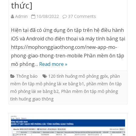
thức]
on
Admin
10/08/2022
37 Comments
Link
Hiện tại đã có ứng dụng ôn tập trên hệ điều hành
download
iOS và Android cho điện thoại và máy tính bảng tại
https://mophonggiaothong.com/new-app-mo-
phần
phong-giao-thong-tren-mobile Phần mềm ôn tập
mềm
mô phỏng…
Read more »
ôn
Thông báo
120 tình huống mô phỏng gplx
,
phần
tập
mềm ôn tập mô phỏng lái xe bằng b1
,
phần mềm ôn tập
mô
mô phỏng lái xe bằng b2
,
Phần mềm ôn tập mô phỏng
tình huống giao thông
phỏng
các
tình
huống