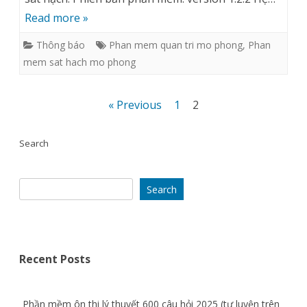
sát
Read more »
hạch
Thông báo
Phan mem quan tri mo phong
,
Phan
và
mem sat hach mo phong
quản
trị
Posts
« Previous
1
2
sát
pagination
Search
hạch
v1.2.2
Search
[chính
thức]
Recent Posts
Phần mềm ôn thi lý thuyết 600 câu hỏi 2025 (tự luyện trên