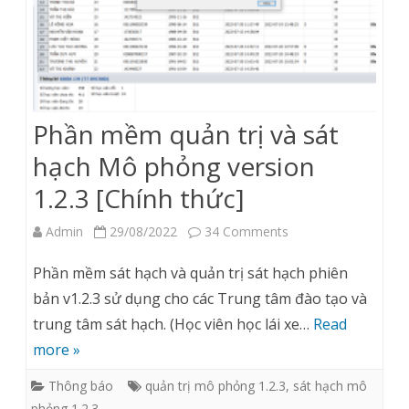
v1.2.3
Phần mềm quản trị và sát
hạch Mô phỏng version
1.2.3 [Chính thức]
on
Admin
29/08/2022
34 Comments
Phần
Phần mềm sát hạch và quản trị sát hạch phiên
mềm
bản v1.2.3 sử dụng cho các Trung tâm đào tạo và
trung tâm sát hạch. (Học viên học lái xe…
Read
quản
more »
trị
Thông báo
quản trị mô phỏng 1.2.3
,
sát hạch mô
và
phỏng 1.2.3