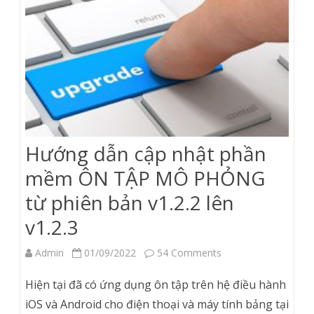
Hướng dẫn cập nhật phần
mềm ÔN TẬP MÔ PHỎNG
từ phiên bản v1.2.2 lên
v1.2.3
on
Admin
01/09/2022
54 Comments
Hướng
Hiện tại đã có ứng dụng ôn tập trên hệ điều hành
dẫn
iOS và Android cho điện thoại và máy tính bảng tại