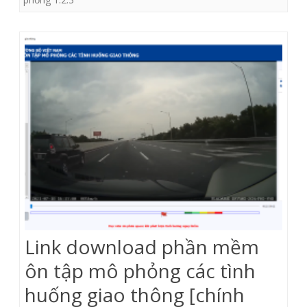
sát
hạch
Mô
phỏng
version
1.2.3
[Chính
thức]
Link download phần mềm
ôn tập mô phỏng các tình
huống giao thông [chính