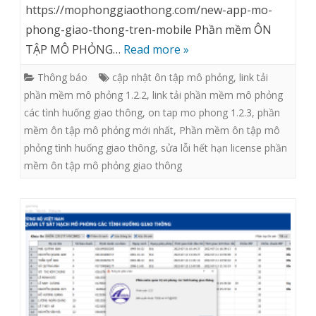
https://mophonggiaothong.com/new-app-mo-
cập
phong-giao-thong-tren-mobile Phần mềm ÔN
nhật
TẬP MÔ PHỎNG…
Read more »
phần
Thông báo
cập nhật ôn tập mô phỏng
,
link tải
mềm
phần mềm mô phỏng 1.2.2
,
link tải phần mềm mô phỏng
ÔN
các tình huống giao thông
,
on tap mo phong 1.2.3
,
phần
mềm ôn tập mô phỏng mới nhất
,
Phần mềm ôn tập mô
TẬP
phỏng tình huống giao thông
,
sửa lỗi hết hạn license phần
MÔ
mềm ôn tập mô phỏng giao thông
PHỎNG
từ
phiên
bản
v1.2.2
lên