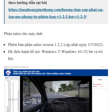
theo hướng dẫn tại bài
https://mophonggiaothong.com/huong-dan-cap-nhat-on-
tap-mo-phong-tu-phien-ban-v1-2-2-len-v1-2-3/
Phần mềm cho máy tính:
Phiên bản phần mềm version 1.2.2 (cập nhật ngày 1/7/2022)
Hệ điều hành hỗ trợ: Windows 7/ Windows 10 (32 bit và 64
bit)