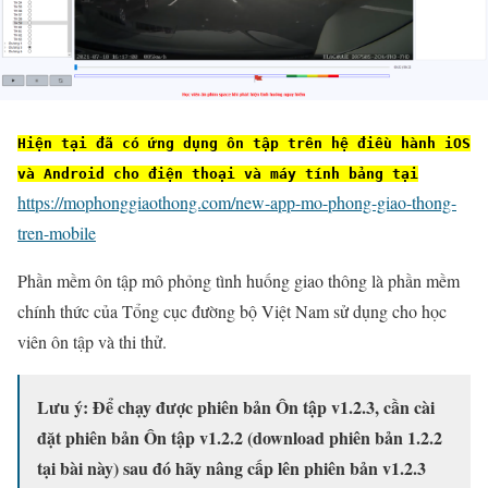
Hiện tại đã có ứng dụng ôn tập trên hệ điều hành iOS
và Android cho điện thoại và máy tính bảng tại
https://mophonggiaothong.com/new-app-mo-phong-giao-thong-
tren-mobile
Phần mềm ôn tập mô phỏng tình huống giao thông là phần mềm
chính thức của Tổng cục đường bộ Việt Nam sử dụng cho học
viên ôn tập và thi thử.
Lưu ý: Để chạy được phiên bản Ôn tập v1.2.3, cần cài
đặt phiên bản Ôn tập v1.2.2 (download phiên bản 1.2.2
tại bài này) sau đó hãy nâng cấp lên phiên bản v1.2.3