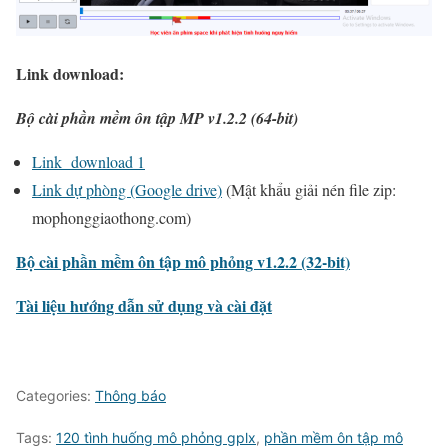
Link download:
Bộ cài phần mềm ôn tập MP v1.2.2 (64-bit)
Link download 1
Link dự phòng (Google drive)
(
Mật khẩu giải nén file zip
:
mophonggiaothong.com
)
Bộ cài phần mềm ôn tập mô phỏng v1.2.2 (32-bit)
Tài liệu hướng dẫn sử dụng và cài đặt
Categories:
Thông báo
Tags:
120 tình huống mô phỏng gplx
,
phần mềm ôn tập mô