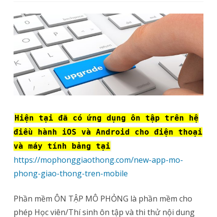
Hướng
dẫn
cập
nhật
phần
mềm
ÔN
Hiện tại đã có ứng dụng ôn tập trên hệ
TẬP
điều hành iOS và Android cho điện thoại
MÔ
và máy tính bảng
tại
PHỎNG
https://mophonggiaothong.com/new-app-mo-
phong-giao-thong-tren-mobile
từ
phiên
Phần mềm ÔN TẬP MÔ PHỎNG là phần mềm cho
bản
phép Học viên/Thí sinh ôn tập và thi thử nội dung