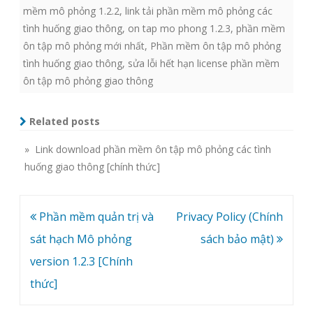
mềm mô phỏng 1.2.2
,
link tải phần mềm mô phỏng các
tình huống giao thông
,
on tap mo phong 1.2.3
,
phần mềm
ôn tập mô phỏng mới nhất
,
Phần mềm ôn tập mô phỏng
tình huống giao thông
,
sửa lỗi hết hạn license phần mềm
ôn tập mô phỏng giao thông
Related posts
» Link download phần mềm ôn tập mô phỏng các tình
huống giao thông [chính thức]
Post
Phần mềm quản trị và
Privacy Policy (Chính
navigation
sát hạch Mô phỏng
sách bảo mật)
version 1.2.3 [Chính
thức]