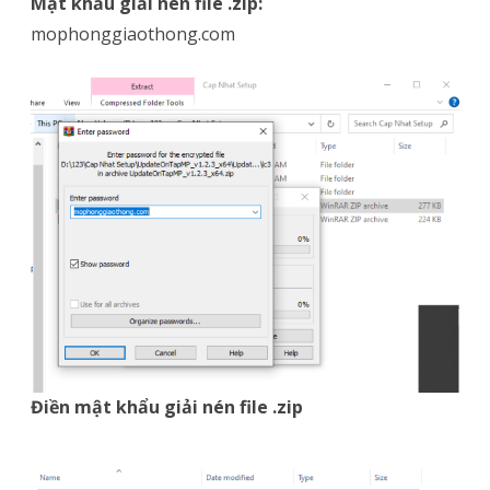
Mật khẩu giải nén file .zip:
mophonggiaothong.com
Điền mật khẩu giải nén file .zip