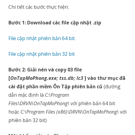
Chi tiết các bước thực hiện:
Bước 1: Download các file cập nhật
.zip
File cập nhật phiên bản 64 bit.
File cập nhật phiên bản 32 bit
Bước 2: Giải nén và copy 03 file
[
OnTapMoPhong.exe; tss.db; lc3
] vào thư mục đã
cài đặt
phần mềm Ôn Tập phiên bản cũ
(đường
dẫn mặc định là
C:\Program
Files\DRVN\OnTapMoPhong\
với phiên bản 64 bit
hoặc
C:\Program Files (x86)\DRVN\OnTapMoPhong\
với
phiên bản 32 bit)