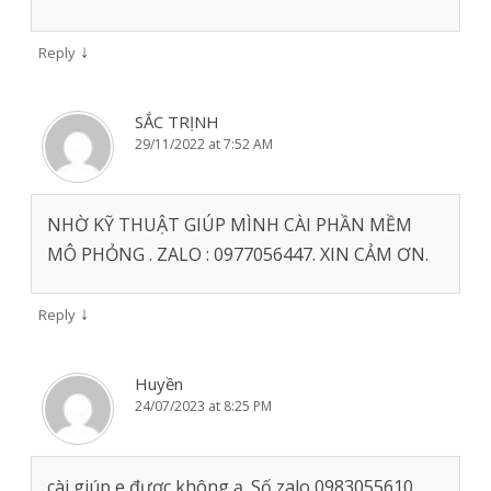
↓
Reply
SẮC TRỊNH
29/11/2022 at 7:52 AM
NHỜ KỸ THUẬT GIÚP MÌNH CÀI PHẦN MỀM
MÔ PHỎNG . ZALO : 0977056447. XIN CẢM ƠN.
↓
Reply
Huyền
24/07/2023 at 8:25 PM
cài giúp e được không ạ. Số zalo 0983055610