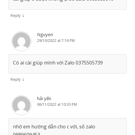
↓
Reply
Nguyen
29/10/2022 at 7:16 PM
Có ai cài giúp mình với Zalo 0375505739
↓
Reply
hải yến
06/11/2022 at 10:33 PM
nhờ em hướng dẫn cho c với, số zalo
0989609453