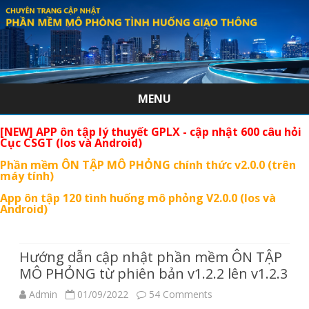
MENU
Skip
[NEW] APP ôn tập lý thuyết GPLX - cập nhật 600 câu hỏi
to
Cục CSGT (Ios và Android)
content
Phần mềm ÔN TẬP MÔ PHỎNG chính thức v2.0.0 (trên
máy tính)
App ôn tập 120 tình huống mô phỏng V2.0.0 (Ios và
Android)
Hướng dẫn cập nhật phần mềm ÔN TẬP
MÔ PHỎNG từ phiên bản v1.2.2 lên v1.2.3
on
Admin
01/09/2022
54 Comments