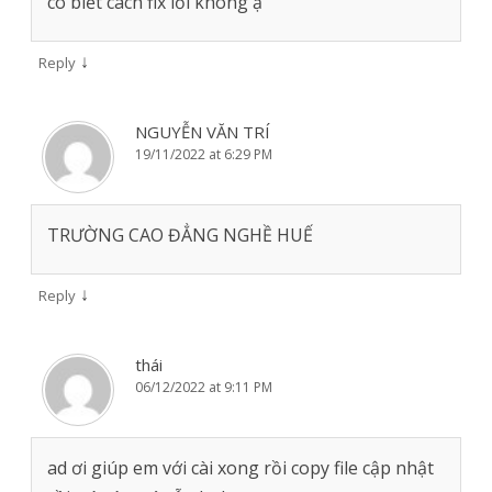
có biết cách fix lỗi không ạ
↓
Reply
NGUYỄN VĂN TRÍ
19/11/2022 at 6:29 PM
TRƯỜNG CAO ĐẲNG NGHỀ HUẾ
↓
Reply
thái
06/12/2022 at 9:11 PM
ad ơi giúp em với cài xong rồi copy file cập nhật