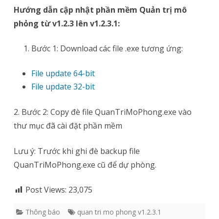
trung
Hướng dẫn cập nhật phần mềm Quản trị mô
tâm
phỏng từ v1.2.3 lên v1.2.3.1:
sát
Bước 1: Download các file .exe tương ứng:
hạch)
File update 64-bit
File update 32-bit
2. Bước 2: Copy đè file QuanTriMoPhong.exe vào
thư mục đã cài đặt phần mềm
Lưu ý: Trước khi ghi đè backup file
QuanTriMoPhong.exe cũ để dự phòng.
Post Views:
23,075
Thông báo
quan tri mo phong v1.2.3.1