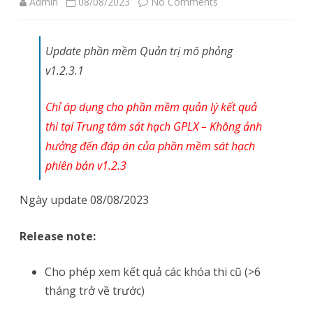
on
Admin
08/08/2023
No Comments
[08/08/2023]
Update phần mềm Quản trị mô phỏng
Cập
v1.2.3.1
nhật
phần
Chỉ áp dụng cho phần mềm quản lý kết quả
mềm
thi tại T
rung tâm sát hạch GPLX – Không ảnh
hưởng đến đáp án của phần mềm sát hạch
Quản
phiên bản v1.2.3
trị
mô
Ngày update 08/08/2023
phỏng
Release note:
v1.2.3.1
(dành
Cho phép xem kết quả các khóa thi cũ (>6
tháng trở về trước)
cho