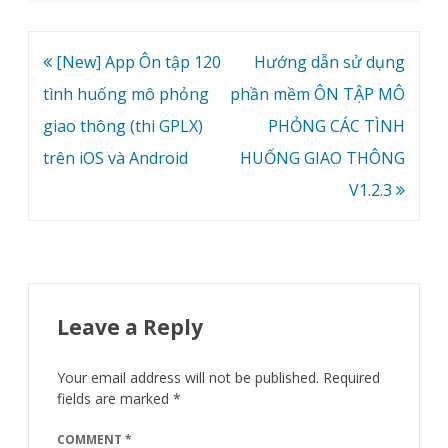
Post
[New] App Ôn tập 120
Hướng dẫn sử dụng
navigation
tình huống mô phỏng
phần mềm ÔN TẬP MÔ
giao thông (thi GPLX)
PHỎNG CÁC TÌNH
trên iOS và Android
HUỐNG GIAO THÔNG
V1.2.3
Leave a Reply
Your email address will not be published.
Required
fields are marked
*
COMMENT
*